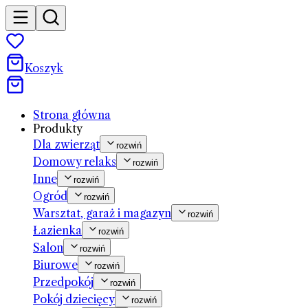
Koszyk
Strona główna
Produkty
Dla zwierząt
rozwiń
Domowy relaks
rozwiń
Inne
rozwiń
Ogród
rozwiń
Warsztat, garaż i magazyn
rozwiń
Łazienka
rozwiń
Salon
rozwiń
Biurowe
rozwiń
Przedpokój
rozwiń
Pokój dziecięcy
rozwiń