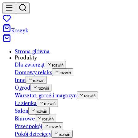
Koszyk
Strona główna
Produkty
Dla zwierząt
rozwiń
Domowy relaks
rozwiń
Inne
rozwiń
Ogród
rozwiń
Warsztat, garaż i magazyn
rozwiń
Łazienka
rozwiń
Salon
rozwiń
Biurowe
rozwiń
Przedpokój
rozwiń
Pokój dziecięcy
rozwiń