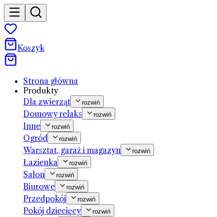
Koszyk
Strona główna
Produkty
Dla zwierząt
rozwiń
Domowy relaks
rozwiń
Inne
rozwiń
Ogród
rozwiń
Warsztat, garaż i magazyn
rozwiń
Łazienka
rozwiń
Salon
rozwiń
Biurowe
rozwiń
Przedpokój
rozwiń
Pokój dziecięcy
rozwiń