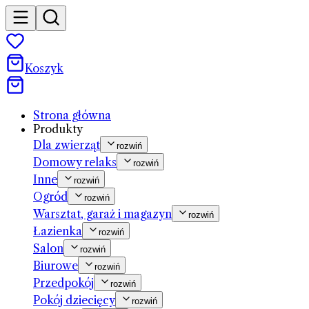
Koszyk
Strona główna
Produkty
Dla zwierząt
rozwiń
Domowy relaks
rozwiń
Inne
rozwiń
Ogród
rozwiń
Warsztat, garaż i magazyn
rozwiń
Łazienka
rozwiń
Salon
rozwiń
Biurowe
rozwiń
Przedpokój
rozwiń
Pokój dziecięcy
rozwiń