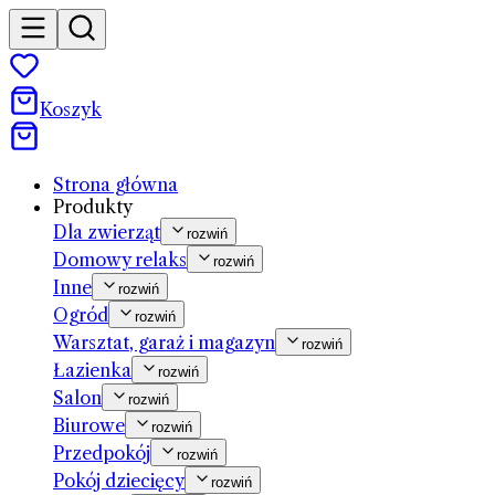
Koszyk
Strona główna
Produkty
Dla zwierząt
rozwiń
Domowy relaks
rozwiń
Inne
rozwiń
Ogród
rozwiń
Warsztat, garaż i magazyn
rozwiń
Łazienka
rozwiń
Salon
rozwiń
Biurowe
rozwiń
Przedpokój
rozwiń
Pokój dziecięcy
rozwiń