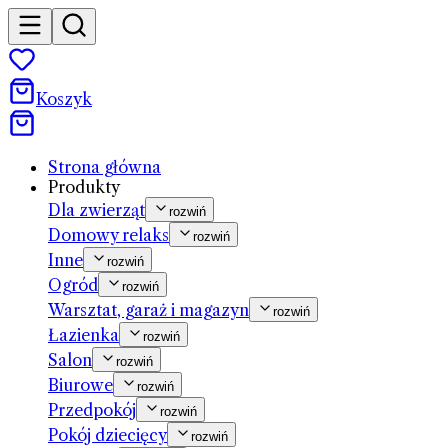
Koszyk
Strona główna
Produkty
Dla zwierząt
rozwiń
Domowy relaks
rozwiń
Inne
rozwiń
Ogród
rozwiń
Warsztat, garaż i magazyn
rozwiń
Łazienka
rozwiń
Salon
rozwiń
Biurowe
rozwiń
Przedpokój
rozwiń
Pokój dziecięcy
rozwiń