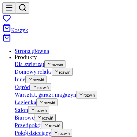
Koszyk
Strona główna
Produkty
Dla zwierząt
rozwiń
Domowy relaks
rozwiń
Inne
rozwiń
Ogród
rozwiń
Warsztat, garaż i magazyn
rozwiń
Łazienka
rozwiń
Salon
rozwiń
Biurowe
rozwiń
Przedpokój
rozwiń
Pokój dziecięcy
rozwiń