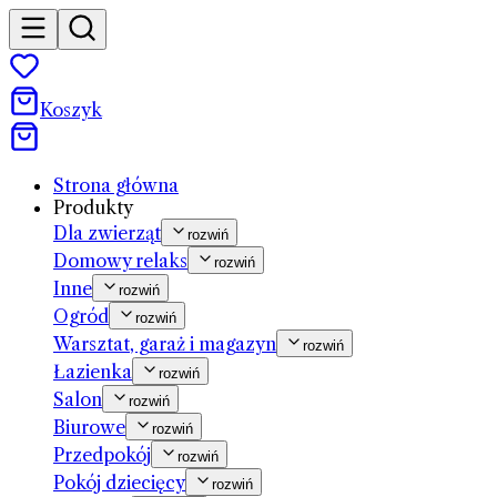
Koszyk
Strona główna
Produkty
Dla zwierząt
rozwiń
Domowy relaks
rozwiń
Inne
rozwiń
Ogród
rozwiń
Warsztat, garaż i magazyn
rozwiń
Łazienka
rozwiń
Salon
rozwiń
Biurowe
rozwiń
Przedpokój
rozwiń
Pokój dziecięcy
rozwiń